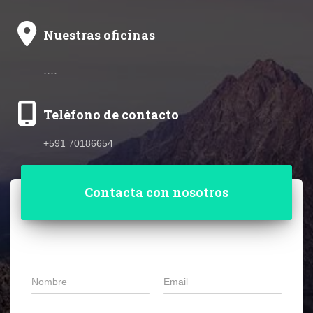
Nuestras oficinas
....
Teléfono de contacto
+591 70186654
Contacta con nosotros
N
E
o
m
m
a